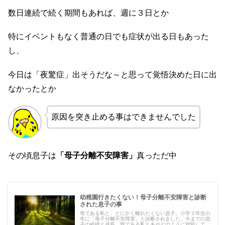
数日連続で続く期間もあれば、週に３日とか
特にイベントもなく普通の日でも症状が出る日もあった
し、
今日は「夜驚症」出そうだな～と思って覚悟決めた日に出
なかったとか
原因を突き止める事はできませんでした
その頃息子は
「母子分離不安障害」
真っただ中
幼稚園行きたくない！母子分離不安障害と診断
された息子の事
母である私と、とにかく離れたくない息子。小学２年生の
冬に「母子分離不安障害」と診断されました。今までの息
子の経緯と成長、親である私と夫がどのように対処してき