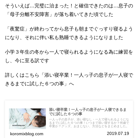
そういえば…完璧に治まった！と確信できたのは…息子の
「母子分離不安障害」が落ち着いてきた頃でした
「夜驚症」が終わってから息子も朝までぐっすり寝るよう
になり、それに伴い私も熟睡できるようになりました
小学３年生の冬から一人で寝られるようになる為に練習を
し、今に至る訳です
詳しくはこちら「添い寝卒業！一人っ子の息子が一人寝で
きるまでに試した６つの事」へ
添い寝卒業！一人っ子の息子が一人寝できるま
でに試した６つの事
一人っ子の息子が、添い寝なし・一人で寝られるようにな
るまでに試した６つの事！いつまで添い寝するか？何歳で
卒業か？グッズ、おまじない、方法などをまとめました。
2019.07.19
koromixblog.com