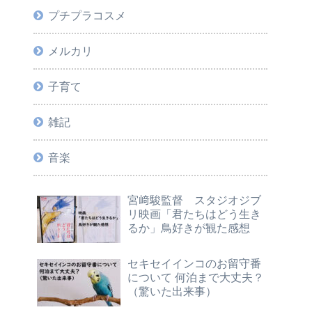
プチプラコスメ
メルカリ
子育て
雑記
音楽
宮﨑駿監督 スタジオジブ
リ映画「君たちはどう生き
るか」鳥好きが観た感想
セキセイインコのお留守番
について 何泊まで大丈夫？
（驚いた出来事）