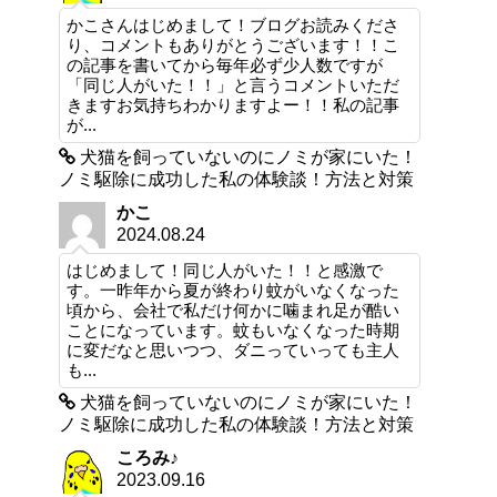
かこさんはじめまして！ブログお読みくださ
り、コメントもありがとうございます！！こ
の記事を書いてから毎年必ず少人数ですが
「同じ人がいた！！」と言うコメントいただ
きますお気持ちわかりますよー！！私の記事
が...
犬猫を飼っていないのにノミが家にいた！
ノミ駆除に成功した私の体験談！方法と対策
かこ
2024.08.24
はじめまして！同じ人がいた！！と感激で
す。一昨年から夏が終わり蚊がいなくなった
頃から、会社で私だけ何かに噛まれ足が酷い
ことになっています。蚊もいなくなった時期
に変だなと思いつつ、ダニっていっても主人
も...
犬猫を飼っていないのにノミが家にいた！
ノミ駆除に成功した私の体験談！方法と対策
ころみ♪
2023.09.16