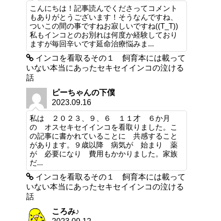
こんにちは！記事読んでくださってコメント
もありがとうございます！そうなんですね、
ついこの間の事ですねお寂しいですね((T_T))
私もインコとのお別れは何度か経験しており
ますが毎回辛いです延命治療悩みま...
インコを看取るその１ 飼育本には載って
いない本当にあったセキセイインコの泣ける
話
ピーちゃんの下僕
2023.09.16
私は ２０２３、９、６ １１才 ６か月
の オスセキセイインコを看取りました。こ
の記事に書かれていることに 共感すること
があります。９歳以降 病気が 始まり 薬
が 必要になり 費用もかかりました。家族
だ...
インコを看取るその１ 飼育本には載って
いない本当にあったセキセイインコの泣ける
話
ころみ♪