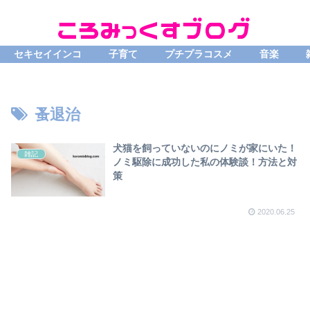
セキセイインコ
子育て
プチプラコスメ
音楽
蚤退治
犬猫を飼っていないのにノミが家にいた！
雑記
ノミ駆除に成功した私の体験談！方法と対
策
2020.06.25