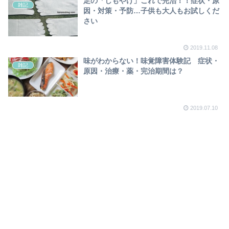
足の「しもやけ」これで完治！！症状・原
雑記
因・対策・予防…子供も大人もお試しくだ
さい
2019.11.08
味がわからない！味覚障害体験記 症状・
雑記
原因・治療・薬・完治期間は？
2019.07.10