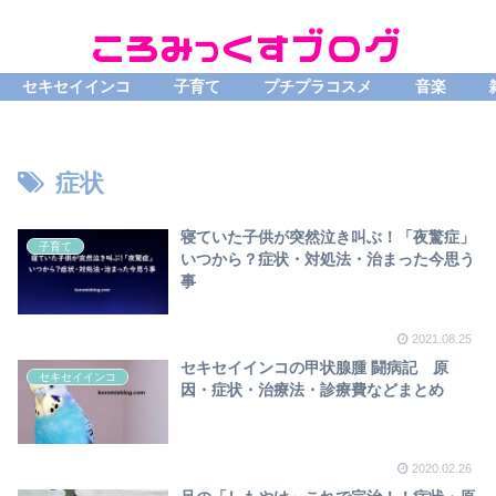
セキセイインコ
子育て
プチプラコスメ
音楽
症状
寝ていた子供が突然泣き叫ぶ！「夜驚症」
子育て
いつから？症状・対処法・治まった今思う
事
2021.08.25
セキセイインコの甲状腺腫 闘病記 原
セキセイインコ
因・症状・治療法・診療費などまとめ
2020.02.26