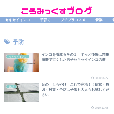
セキセイインコ
子育て
プチプラコスメ
音楽
予防
インコを看取るその２ ずっと後悔…精巣
セキセイインコ
腫瘍で亡くした男子セキセイインコの事
2020.05.27
足の「しもやけ」これで完治！！症状・原
雑記
因・対策・予防…子供も大人もお試しくだ
さい
2019.11.08