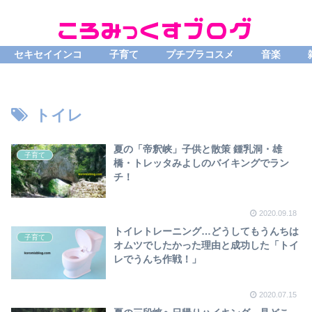
セキセイインコ
子育て
プチプラコスメ
音楽
トイレ
夏の「帝釈峡」子供と散策 鍾乳洞・雄
子育て
橋・トレッタみよしのバイキングでラン
チ！
2020.09.18
トイレトレーニング…どうしてもうんちは
子育て
オムツでしたかった理由と成功した「トイ
レでうんち作戦！」
2020.07.15