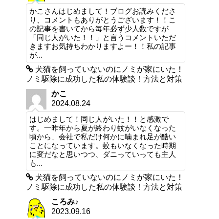
かこさんはじめまして！ブログお読みくださ
り、コメントもありがとうございます！！こ
の記事を書いてから毎年必ず少人数ですが
「同じ人がいた！！」と言うコメントいただ
きますお気持ちわかりますよー！！私の記事
が...
犬猫を飼っていないのにノミが家にいた！
ノミ駆除に成功した私の体験談！方法と対策
かこ
2024.08.24
はじめまして！同じ人がいた！！と感激で
す。一昨年から夏が終わり蚊がいなくなった
頃から、会社で私だけ何かに噛まれ足が酷い
ことになっています。蚊もいなくなった時期
に変だなと思いつつ、ダニっていっても主人
も...
犬猫を飼っていないのにノミが家にいた！
ノミ駆除に成功した私の体験談！方法と対策
ころみ♪
2023.09.16