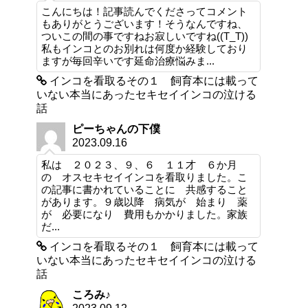
こんにちは！記事読んでくださってコメント
もありがとうございます！そうなんですね、
ついこの間の事ですねお寂しいですね((T_T))
私もインコとのお別れは何度か経験しており
ますが毎回辛いです延命治療悩みま...
インコを看取るその１ 飼育本には載って
いない本当にあったセキセイインコの泣ける
話
ピーちゃんの下僕
2023.09.16
私は ２０２３、９、６ １１才 ６か月
の オスセキセイインコを看取りました。こ
の記事に書かれていることに 共感すること
があります。９歳以降 病気が 始まり 薬
が 必要になり 費用もかかりました。家族
だ...
インコを看取るその１ 飼育本には載って
いない本当にあったセキセイインコの泣ける
話
ころみ♪