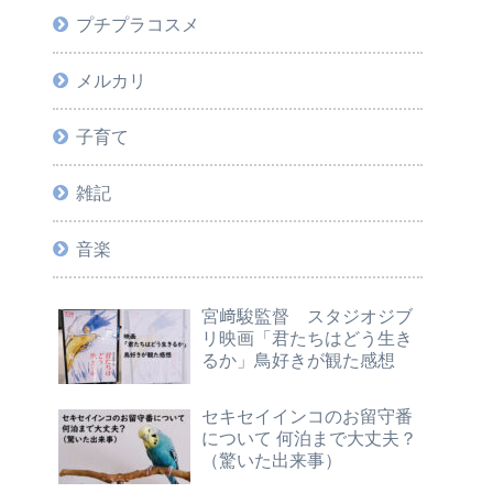
プチプラコスメ
メルカリ
子育て
雑記
音楽
宮﨑駿監督 スタジオジブ
リ映画「君たちはどう生き
るか」鳥好きが観た感想
セキセイインコのお留守番
について 何泊まで大丈夫？
（驚いた出来事）