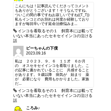
こんにちは！記事読んでくださってコメント
もありがとうございます！そうなんですね、
ついこの間の事ですねお寂しいですね((T_T))
私もインコとのお別れは何度か経験しており
ますが毎回辛いです延命治療悩みま...
インコを看取るその１ 飼育本には載って
いない本当にあったセキセイインコの泣ける
話
ピーちゃんの下僕
2023.09.16
私は ２０２３、９、６ １１才 ６か月
の オスセキセイインコを看取りました。こ
の記事に書かれていることに 共感すること
があります。９歳以降 病気が 始まり 薬
が 必要になり 費用もかかりました。家族
だ...
インコを看取るその１ 飼育本には載って
いない本当にあったセキセイインコの泣ける
話
ころみ♪