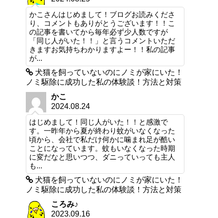
かこさんはじめまして！ブログお読みくださ
り、コメントもありがとうございます！！こ
の記事を書いてから毎年必ず少人数ですが
「同じ人がいた！！」と言うコメントいただ
きますお気持ちわかりますよー！！私の記事
が...
犬猫を飼っていないのにノミが家にいた！
ノミ駆除に成功した私の体験談！方法と対策
かこ
2024.08.24
はじめまして！同じ人がいた！！と感激で
す。一昨年から夏が終わり蚊がいなくなった
頃から、会社で私だけ何かに噛まれ足が酷い
ことになっています。蚊もいなくなった時期
に変だなと思いつつ、ダニっていっても主人
も...
犬猫を飼っていないのにノミが家にいた！
ノミ駆除に成功した私の体験談！方法と対策
ころみ♪
2023.09.16