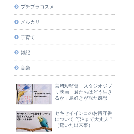
プチプラコスメ
メルカリ
子育て
雑記
音楽
宮﨑駿監督 スタジオジブ
リ映画「君たちはどう生き
るか」鳥好きが観た感想
セキセイインコのお留守番
について 何泊まで大丈夫？
（驚いた出来事）