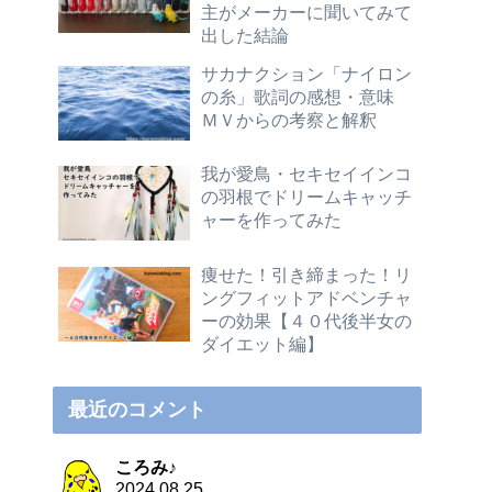
主がメーカーに聞いてみて
出した結論
サカナクション「ナイロン
の糸」歌詞の感想・意味
ＭＶからの考察と解釈
我が愛鳥・セキセイインコ
の羽根でドリームキャッチ
ャーを作ってみた
痩せた！引き締まった！リ
ングフィットアドベンチャ
ーの効果【４０代後半女の
ダイエット編】
最近のコメント
ころみ♪
2024.08.25