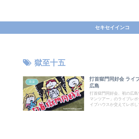
セキセイインコ
獄至十五
打首獄門同好会 ライブレ
音楽
広島
打首獄門同好会、初の広島ワン
マンツアー」のライブレポ
イブハウスか交えてレポし