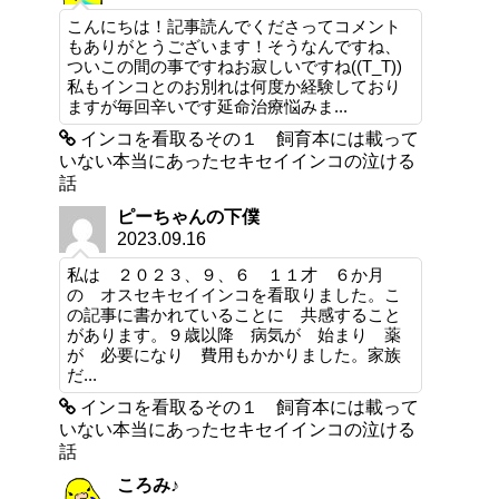
こんにちは！記事読んでくださってコメント
もありがとうございます！そうなんですね、
ついこの間の事ですねお寂しいですね((T_T))
私もインコとのお別れは何度か経験しており
ますが毎回辛いです延命治療悩みま...
インコを看取るその１ 飼育本には載って
いない本当にあったセキセイインコの泣ける
話
ピーちゃんの下僕
2023.09.16
私は ２０２３、９、６ １１才 ６か月
の オスセキセイインコを看取りました。こ
の記事に書かれていることに 共感すること
があります。９歳以降 病気が 始まり 薬
が 必要になり 費用もかかりました。家族
だ...
インコを看取るその１ 飼育本には載って
いない本当にあったセキセイインコの泣ける
話
ころみ♪