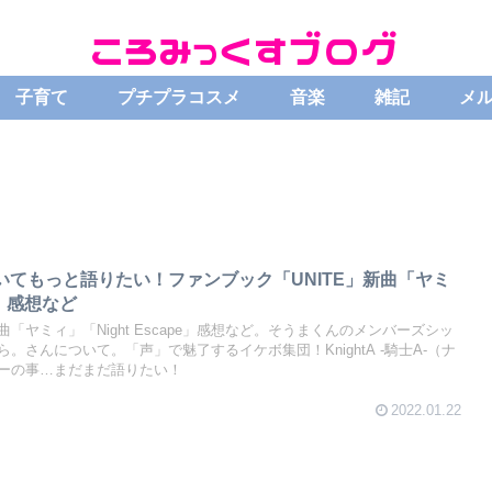
子育て
プチプラコスメ
音楽
雑記
メ
-についてもっと語りたい！ファンブック「UNITE」新曲「ヤミ
pe」感想など
曲「ヤミィ」「Night Escape」感想など。そうまくんのメンバーズシッ
。さんについて。「声」で魅了するイケボ集団！KnightA -騎士A-（ナ
ーの事…まだまだ語りたい！
2022.01.22