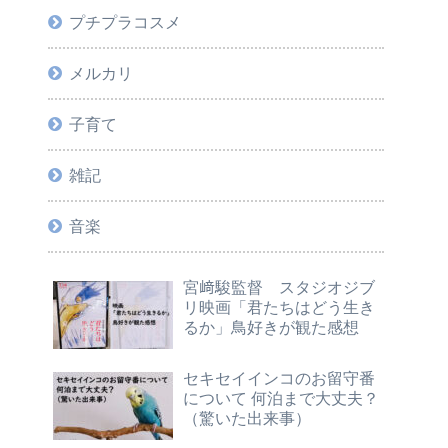
プチプラコスメ
メルカリ
子育て
雑記
音楽
宮﨑駿監督 スタジオジブ
リ映画「君たちはどう生き
るか」鳥好きが観た感想
セキセイインコのお留守番
について 何泊まで大丈夫？
（驚いた出来事）