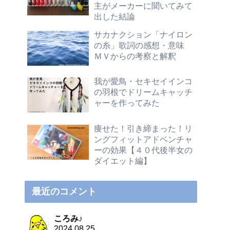
主がメーカーに聞いてみて
出した結論
サカナクション「ナイロン
の糸」歌詞の感想・意味
ＭＶからの考察と解釈
我が愛鳥・セキセイインコ
の羽根でドリームキャッチ
ャーを作ってみた
痩せた！引き締まった！リ
ングフィットアドベンチャ
ーの効果【４０代後半女の
ダイエット編】
最近のコメント
ころみ♪
2024.08.25