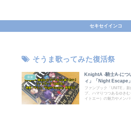
セキセイインコ
そうま歌ってみた復活祭
KnightA -騎士A
音楽
ィ」「Night Esca
ファンブック「UNITE」新
プ、ハマりつつあるゆきむら
イトエー）の魅力やメンバ