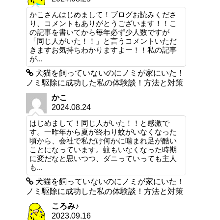
かこさんはじめまして！ブログお読みくださ
り、コメントもありがとうございます！！こ
の記事を書いてから毎年必ず少人数ですが
「同じ人がいた！！」と言うコメントいただ
きますお気持ちわかりますよー！！私の記事
が...
犬猫を飼っていないのにノミが家にいた！
ノミ駆除に成功した私の体験談！方法と対策
かこ
2024.08.24
はじめまして！同じ人がいた！！と感激で
す。一昨年から夏が終わり蚊がいなくなった
頃から、会社で私だけ何かに噛まれ足が酷い
ことになっています。蚊もいなくなった時期
に変だなと思いつつ、ダニっていっても主人
も...
犬猫を飼っていないのにノミが家にいた！
ノミ駆除に成功した私の体験談！方法と対策
ころみ♪
2023.09.16